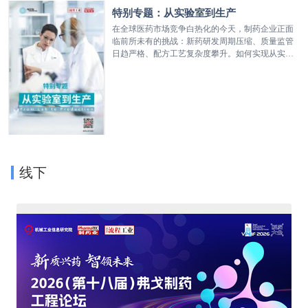
创新发展路线图，助力企业用户突破成本攀升、供
特别专题：从实验室到生产
应链波动、数据孤岛林立、监管要求严苛等一系列
在全球医药市场竞争白热化的今天，制药企业正面
痛点和瓶颈，加速实现竞争力跃迁。
临前所未有的挑战：新药研发周期压缩、质量监管
日趋严格、配方工艺复杂度攀升。如何实现从实验
室到生产的无缝衔接，已成为决定固体制剂企业核
心竞争力的关键因素。 为此，《流程工业》制药工
艺与装备期刊联合菲特中国策划了“从实验室到生
产”专题，聚焦固体制剂领域的全流程工艺创新，通
过专家访谈、技术解析和行业调研，探讨如何借助
智能化决策系统、精准粉末开发、仿真设备、连续
制造等先进技术，打通研发与生产的闭环，实现高
效、灵活的药品生产。同时，结合全球经验与本土
实践，为制药企业提供技术升级与协同创新的参考
线下
路径，助力行业迈向更高效、更可靠的智能制造未
来。