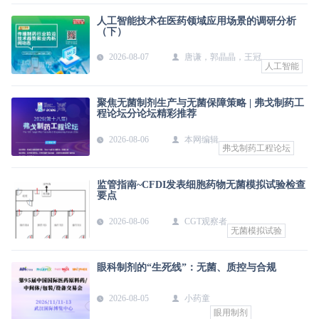
人工智能技术在医药领域应用场景的调研分析
（下）
2026-08-07
唐谦，郭晶晶，王冠
人工智能
聚焦无菌制剂生产与无菌保障策略 | 弗戈制药工
程论坛分论坛精彩推荐
2026-08-06
本网编辑
弗戈制药工程论坛
监管指南~CFDI发表细胞药物无菌模拟试验检查
要点
2026-08-06
CGT观察者
无菌模拟试验
眼科制剂的“生死线”：无菌、质控与合规
2026-08-05
小药童
眼用制剂