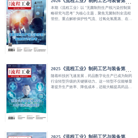
2026《流程工业》制药工艺与装备第二
期
本期《流程工业》以 “无菌制剂生产线污染控制策
略研究与思考” 为核心主题，聚焦无菌制剂全流程
管控。重点解析保护性气流、过氧化氢熏蒸、在线
密封性检测等关键技术，同时分享冻干设备、智能
配液系统的应用案例。内容还涵盖氮气质控、RO
浓水回用、洁净区消毒、反应釜称重、产线运维及
疫苗包装自动化等实用技术与方案，结合行业实践
与合规要求，为制药生产、质量、设备及工程人员
提供专业参考。
2025《流程工业》制药工艺与装备第五
期
随着科技的飞速发展，药品数字化生产已成为制药
行业转型升级的关键驱动力。这一转型不仅能够显
著提升生产效率、降低成本，还能大幅提高药品的
质量与安全性，同时满足日益严格的监管要求。然
而，在数字化转型的道路上，制药行业仍面临诸多
挑战，如数据孤岛现象严重、复合型人才短缺以及
合规性要求高等问题。为应对这些挑战，企业需要
加强数据标准化建设，推动临床与产业的协同研
发，并强化人才培养。
2025《流程工业》制药工艺与装备第四