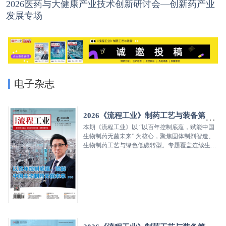
2026医药与大健康产业技术创新研讨会—创新药产业
发展专场
电子杂志
2026《流程工业》制药工艺与装备第三
期
本期《流程工业》以 “以百年控制底蕴，赋能中国
生物制药无菌未来” 为核心，聚焦固体制剂智造、
生物制药工艺与绿色低碳转型。专题覆盖连续生
产、清洁验证、危化品管理、膜分离、HVAC 节
能、冷水机组运维等实操内容，同时收录医药 AI
应用、药机合规工控、中药技改、余热回收等行业
研究，搭配无菌阀门、压片设备等前沿装备案例，
汇集法规解读、工艺方案与工程实践，覆盖研发、
生产、公用工程全链条，为制药行业从业者提供专
业技术参考。