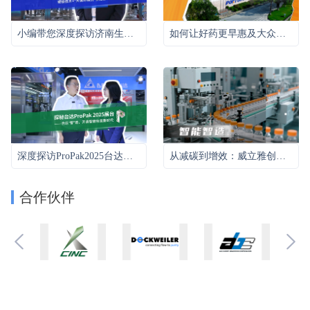
小编带您深度探访济南生物发酵展2026天俱时展台，解密其硬核设备和全新的“天俱时模式”
如何让好药更早惠及大众？走进博腾重庆长寿生产基地——看霍尼韦尔与博腾如何强强联手，以数智化赋能CDMO。直面高合规、多品种、快迭代的行业挑战，共同打造全球领先的生命科学智能制造新标杆！
深度探访ProPak2025台达展台：台达展示了哪些包装新技术和解决方案？全球化布局是怎样的？
从减碳到增效：威立雅创新水处理方案助推制药业绿色转型
合作伙伴