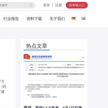
登录 丨 注册
投审稿入口
行业报告
资料下载
关于我们
热点文章
产方
《药
了建
重磅，新版GCP发布，9月1日起施