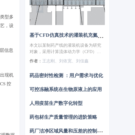
类型多
艺，设
基于CFD仿真技术的灌装机充氮装置设计优化
本文以某制药产线的灌装机设备为研究
上层信息
对象，采用计算流体动力学（CFD）仿
真技术对充氮装置的充氮性能进行分
作者：
王志刚、刘依宽、刘佳鑫
析，并结合分析结果对氮幕结构进行了
优化设计。随后，针对优化方案进行性
出现机
药品密封性检测 ：用户需求与优化
能仿真验证，结果显示优化后的顶空残
氧量降低至0.252%。为了进一步验证优
S 控
可控冻融系统在生物原液上的应用
化方案的实际效果，将优化方案应用于
实际产线进行性能测试，测得的顶空残
氧量为0.68%，这一结果满足了小于1%
人用疫苗生产数字化转型
的要求，表明其充氮保护性能已达到国
际先进水平。
药包材生产质量管理的进阶策略
药
厂洁净区域风量和压差的控制策略
实现数据