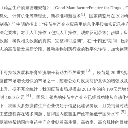
理规范》（Good ManufacturePractice for Drugs，
[1]
息化、计算机化等新理念、新标准和新技术
。国家药监局在 2020年
[2]
制品》
中明确指出：“疫苗生产企业应采用信息化手段如实记录生
法定要求。对于人工操作（包括人工操作、观察及记录等）步骤，应
数据，确保相关数据的真实、完整和可追溯”。在“十四五”期间，医
志的高质量发展新阶段。推动生物制药行业的数字化转型，加快创新
[3]
于可持续发展和培育经济增长新动力至关重要
。疫苗是 20 世纪
疫苗市场增长最快的市场之一，随着公众对疾病防护意识的增强以及
。据不完全统计，我国疫苗市场规模由 2013 年的约 199亿元增
[4]
过 1000 亿元
。国际上领先的疫苗生产企业已经成功地从自动化
下，我国大多数疫苗生产企业仍处于信息化建设阶段，且受到当时法
[5]
工艺流程存在诸多问题，使得国内疫苗生产效率远低于国际水平
据能够帮助国内疫苗生产企业朝着高质量、高效率、高合规性的目标