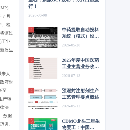
行！
GMP）
2026-06-08
 7 月
产、检
中药提取自动投料
将该过
系统（模式）设计
药工业
与应用——以华润
2026-05-20
三九和华润江中投
新质生
料系统为例
2025年度中国医药
工业主营业务收入
前100位企业发
以来人
2026-07-13
布！哪家企业上
政府对
榜？
预灌封注射剂生产
长至
工艺管理要点概述
生产转
2026-05-12
律法
。数据
CDMO龙头三星生
迈进。
物罢工！中国