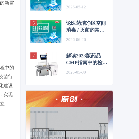
的新需
CDMO企业迎订单
2026-05-12
转移窗口期？
论医药洁净区空间
消毒 / 灭菌的常用
方法
2026-06-26
解读2023版药品
GMP指南中的检重
程中的
仪精度要求
2026-05-08
疫苗行
化建设
，实现
立