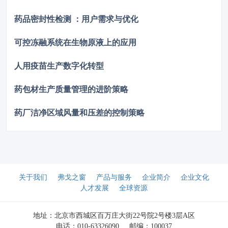
能仿真验证，结果显示优化后的顶空残氧量降低至0.252%。为
了进一步验证优化方案的实际效果，将优化方案应用于实际产线
药品密封性检测 ：用户需求与优化
进行性能测试，测得的顶空残氧量为0.68%，这一结果满足了小
于1%的要求，表明其充氮保护性能已达到国际先进水平。
可控冻融系统在生物原液上的应用
人用疫苗生产数字化转型
药包材生产质量管理的进阶策略
药厂洁净区域风量和压差的控制策略
关于我们
弗戈之窗
产品与服务
企业简介
企业文化
人才发展
全球资源
地址：北京市西城区百万庄大街22号院2号楼3层A区
电话：010-63326090
邮编：100037