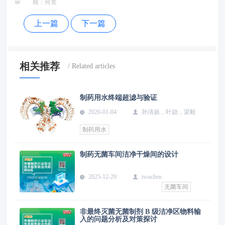
审 核：
何发
上一篇
下一篇
相关推荐
制药用水终端超滤与验证
2026-01-04
孙清扬，叶勋，梁毅
制药用水
制药无菌车间洁净干燥间的设计
2025-12-29
iwuchen
无菌车间
非最终灭菌无菌制剂 B 级洁净区物料输
入的问题分析及对策探讨