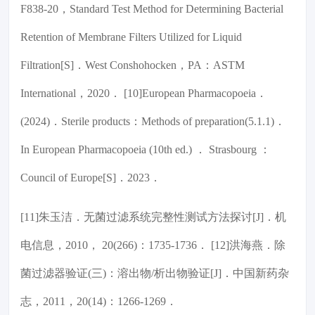
F838-20，Standard Test Method for Determining Bacterial
Retention of Membrane Filters Utilized for Liquid
Filtration[S]．West Conshohocken，PA：ASTM
International，2020． [10]European Pharmacopoeia．
(2024)．Sterile products：Methods of preparation(5.1.1)．
In European Pharmacopoeia (10th ed.) ． Strasbourg ：
Council of Europe[S]．2023．
[11]朱玉洁．无菌过滤系统完整性测试方法探讨[J]．机
电信息，2010， 20(266)：1735-1736． [12]洪海燕．除
菌过滤器验证(三)：溶出物/析出物验证[J]．中国新药杂
志，2011，20(14)：1266-1269．