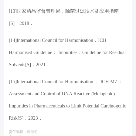
[13]国家药品监督管理局．除菌过滤技术及应用指南
[S]．2018．
[14]International Council for Harmonisation．ICH
Harmonised Guideline： Impurities：Guideline for Residual
Solvents[S]．2021．
[15]International Council for Harmonisation ． ICH M7 ：
Assessment and Control of DNA Reactive (Mutagenic)
Impurities in Pharmaceuticals to Limit Potential Carcinogenic
Risk[S]．2023．
责任编辑：
邵丽竹