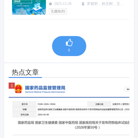
2025-12-26
罗婧舒，孙文刚，王
斌，张继康，裴鑫，杨创
无菌制剂
0
热点文章