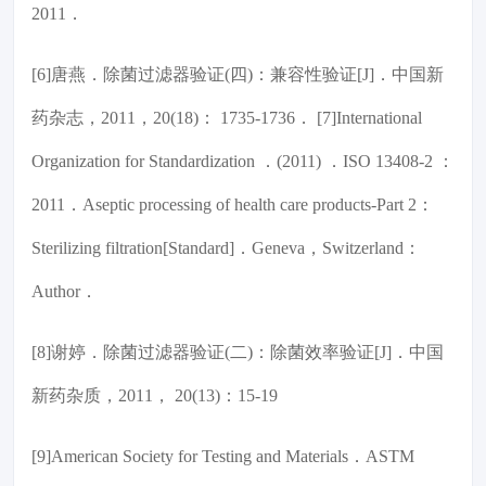
2011．
[6]唐燕．除菌过滤器验证(四)：兼容性验证[J]．中国新
药杂志，2011，20(18)： 1735-1736． [7]International
Organization for Standardization ．(2011) ．ISO 13408-2 ：
2011．Aseptic processing of health care products-Part 2：
Sterilizing filtration[Standard]．Geneva，Switzerland：
Author．
[8]谢婷．除菌过滤器验证(二)：除菌效率验证[J]．中国
新药杂质，2011， 20(13)：15-19
[9]American Society for Testing and Materials．ASTM