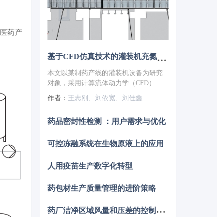
物医药产
基于CFD仿真技术的灌装机充氮装置设计优化
本文以某制药产线的灌装机设备为研究
对象，采用计算流体动力学（CFD）仿
真技术对充氮装置的充氮性能进行分
作者：
王志刚、刘依宽、刘佳鑫
析，并结合分析结果对氮幕结构进行了
优化设计。随后，针对优化方案进行性
药品密封性检测 ：用户需求与优化
能仿真验证，结果显示优化后的顶空残
氧量降低至0.252%。为了进一步验证优
可控冻融系统在生物原液上的应用
化方案的实际效果，将优化方案应用于
实际产线进行性能测试，测得的顶空残
氧量为0.68%，这一结果满足了小于1%
人用疫苗生产数字化转型
的要求，表明其充氮保护性能已达到国
际先进水平。
药包材生产质量管理的进阶策略
药
厂洁净区域风量和压差的控制策略