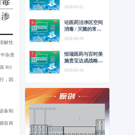
CDMO企业迎订单
2026-05-12
转移窗口期？
论医药洁净区空间
消毒 / 灭菌的常用
方法
2026-06-26
量溶解性
恒瑞医药与百时美
水中杂质
施贵宝达成战略合
作及许可协议，潜
 RO
2026-05-18
在总交易额约152
行，因
亿美元
，设备制
膜前再