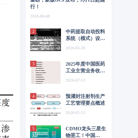
行！
2026-06-08
中药提取自动投料
系统（模式）设计
与应用——以华润
2026-05-20
三九和华润江中投
料系统为例
2025年度中国医药
工业主营业务收入
前100位企业发
2026-07-13
布！哪家企业上
榜？
预灌封注射剂生产
工艺管理要点概述
2026-05-12
CDMO龙头三星生
物罢工！中国