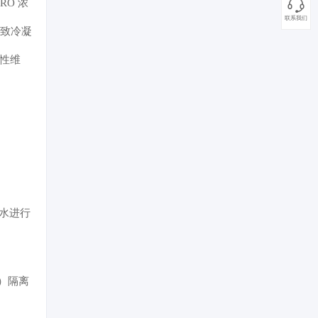
RO 浓
联系我们
致冷凝
防性维
缩水进行
）隔离