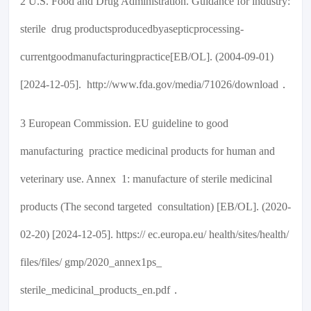
2 U.S. Food and Drug Administration. Guidance for industry:
sterile drug productsproducedbyasepticprocessing-
currentgoodmanufacturingpractice[EB/OL]. (2004-09-01)
[2024-12-05]. http://www.fda.gov/media/71026/download．
3 European Commission. EU guideline to good
manufacturing practice medicinal products for human and
veterinary use. Annex 1: manufacture of sterile medicinal
products (The second targeted consultation) [EB/OL]. (2020-
02-20) [2024-12-05]. https:// ec.europa.eu/ health/sites/health/
files/files/ gmp/2020_annex1ps_
sterile_medicinal_products_en.pdf．