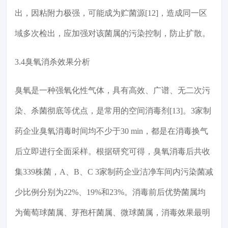
出，因粘附力极强，可能成为贮菌源[12]，造成同一区
域多次检出，应加强对该菌属的污染控制，防止扩散。
3.4臭氧消杀效果分析
臭氧是一种强氧化性气体，具有高效、广谱、无二次污
染、杀菌彻底等优点，是常用的空间消毒剂[13]。3家制
药企业臭氧消毒时间均不少于30 min，都是在消毒换气
后立即进行全面采样。根据研究可得，臭氧消毒后共收
集339株菌，A、B、C 3家制药企业洁净车间内污染菌减
少比例分别为22%、19%和23%。消毒前后优势菌属均
为葡萄球菌属、芽孢杆菌属、微球菌属，消毒效果最明