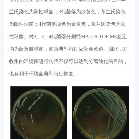
兰氏染色为阳性球菌；3代菌落为淡黄色，革兰氏染色
为阳性球菌；4代菌落颜色为金黄色，革兰氏染色为阳
性球菌。对2、3、4代菌落分别经MALDI-TOF MS鉴定
均为藤黄微球菌，菌落典型特征应呈金黄色。因此，对
收集的环境菌进行传代不仅可以达到分离纯化的目的，
也有利于环境菌典型特征恢复。