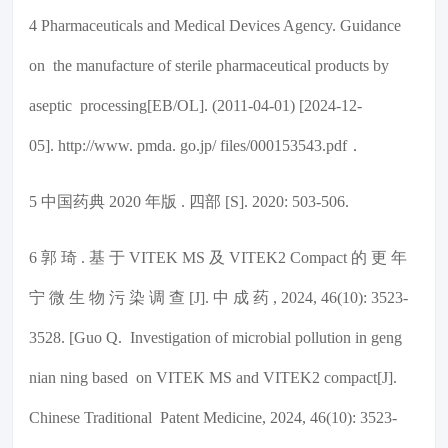
4 Pharmaceuticals and Medical Devices Agency. Guidance
on the manufacture of sterile pharmaceutical products by
aseptic processing[EB/OL]. (2011-04-01) [2024-12-
05]. http://www. pmda. go.jp/ files/000153543.pdf．
5 中国药典 2020 年版 . 四部 [S]. 2020: 503-506.
6 郭 琦 . 基 于 VITEK MS 及 VITEK2 Compact 的 更 年
宁 微 生 物 污 染 调 查 [J]. 中 成 药 , 2024, 46(10): 3523-
3528. [Guo Q. Investigation of microbial pollution in geng
nian ning based on VITEK MS and VITEK2 compact[J].
Chinese Traditional Patent Medicine, 2024, 46(10): 3523-