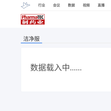
行业
会议
数据
视频
直播
洁净服
数据载入中......