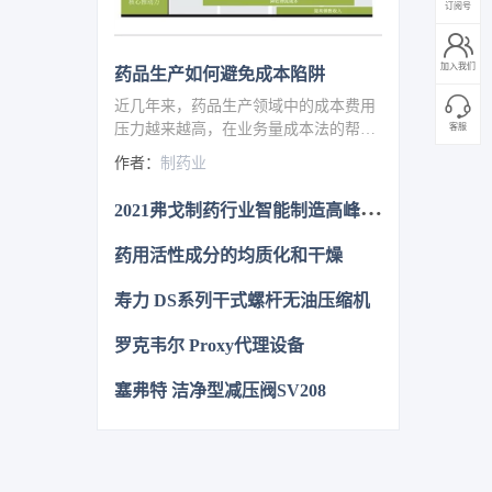
订阅号
加入我们
药品生产如何避免成本陷阱
近几年来，药品生产领域中的成本费用
压力越来越高，在业务量成本法的帮助
客服
下可以明显地降低成本费。而降低成本
作者：
制药业
的传统方法就是建立瘦身型供应链以及
销售物流的外包，但就是这物流合同本
2
021弗戈制药行业智能制造高峰论坛即将盛大开幕
身也有着可以节约资金费用的潜力可以
挖掘。
药用活性成分的均质化和干燥
寿力 DS系列干式螺杆无油压缩机
罗克韦尔 Proxy代理设备
塞弗特 洁净型减压阀SV208