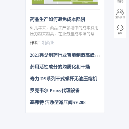
订阅号
加入我们
药品生产如何避免成本陷阱
近几年来，药品生产领域中的成本费用
压力越来越高，在业务量成本法的帮助
客服
下可以明显地降低成本费。而降低成本
作者：
制药业
的传统方法就是建立瘦身型供应链以及
销售物流的外包，但就是这物流合同本
2
021弗戈制药行业智能制造高峰论坛即将盛大开幕
身也有着可以节约资金费用的潜力可以
挖掘。
药用活性成分的均质化和干燥
寿力 DS系列干式螺杆无油压缩机
罗克韦尔 Proxy代理设备
塞弗特 洁净型减压阀SV208