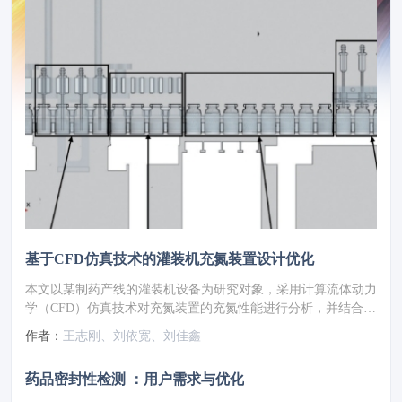
基于CFD仿真技术的灌装机充氮装置设计优化
本文以某制药产线的灌装机设备为研究对象，采用计算流体动力
学（CFD）仿真技术对充氮装置的充氮性能进行分析，并结合分
析结果对氮幕结构进行了优化设计。随后，针对优化方案进行性
作者：
王志刚、刘依宽、刘佳鑫
能仿真验证，结果显示优化后的顶空残氧量降低至0.252%。为
了进一步验证优化方案的实际效果，将优化方案应用于实际产线
药品密封性检测 ：用户需求与优化
进行性能测试，测得的顶空残氧量为0.68%，这一结果满足了小