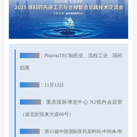
主办单位
：
PharmaTEC制药业、流程工业、国药
励展
会议时间
：11月12日
会议地点
：
重庆国际博览中心 N2馆内会议室
（
渝北区悦来大道66号
）
同期展会
：
第
9
3
届中国国际医药原料药
/中间体/包