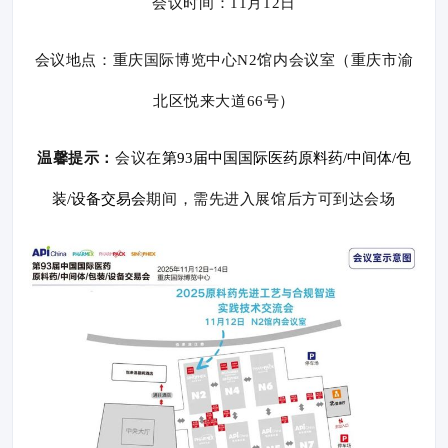
会议时间
：
1
1
月
1
2
日
会议
地点：重庆国际博览中心
N2
馆内会议室
（重庆市渝
北区悦来大道
66号）
温馨提示：
会议在
第
93届中国国际医药原料药/中间体/包
装/设备交易会
期间，需先进入展馆后方可到达会场