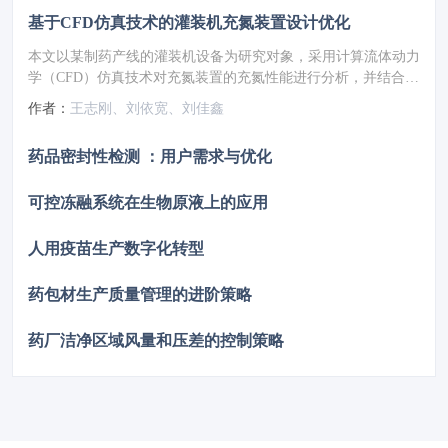
基于CFD仿真技术的灌装机充氮装置设计优化
本文以某制药产线的灌装机设备为研究对象，采用计算流体动力
学（CFD）仿真技术对充氮装置的充氮性能进行分析，并结合分
析结果对氮幕结构进行了优化设计。随后，针对优化方案进行性
作者：
王志刚、刘依宽、刘佳鑫
能仿真验证，结果显示优化后的顶空残氧量降低至0.252%。为
了进一步验证优化方案的实际效果，将优化方案应用于实际产线
药品密封性检测 ：用户需求与优化
进行性能测试，测得的顶空残氧量为0.68%，这一结果满足了小
于1%的要求，表明其充氮保护性能已达到国际先进水平。
可控冻融系统在生物原液上的应用
人用疫苗生产数字化转型
药包材生产质量管理的进阶策略
药厂洁净区域风量和压差的控制策略