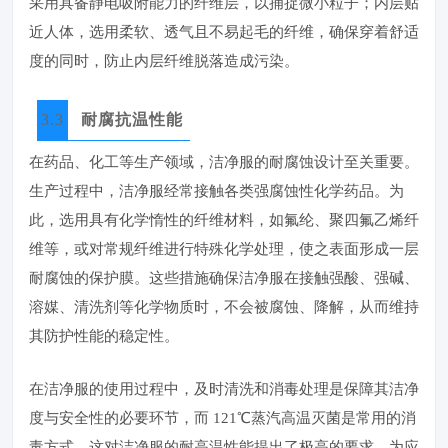
采用具备静电吸附能力的纤维层，以捕捉微小粒子；内层贴
近人体，选用柔软、透气且不易起毛的纤维，确保穿着舒适
度的同时，防止内层纤维脱落造成污染。
3.3
耐腐抗温性能
在药品、化工等生产领域，洁净服的耐腐蚀设计至关重要。
生产过程中，洁净服经常接触各类强腐蚀性化学药品。为
此，选用具有化学惰性的纤维材料，如氟纶、聚四氟乙烯纤
维等，或对常规纤维进行特殊化学处理，使之表面形成一层
耐腐蚀的保护膜。这些措施确保洁净服在接触强酸、强碱、
溶媒、清洗剂等化学物质时，不会被腐蚀、降解，从而维持
其防护性能的稳定性。
在洁净服的使用过程中，及时清洗和消毒处理是保障其洁净
度与安全性的必要环节，而 121℃蒸汽高温灭菌是常用的消
毒方式。这对洁净服的耐高温性能提出了极高的要求。为应