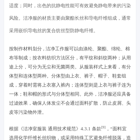
适度；同时，出色的抗静电性能可有效避免静电带来的污染
风险。洁净服的材质主要由聚酯长丝和导电纤维组成，通常
采用嵌织导电丝的复合纺丝型防静电纤维。
按制作材料划分 , 洁净工作服可以由涤纶、聚酯、绵纶、棉
布等制成；按衣料纺织方法区分，有平纹和斜纹两种；从用
途上分，可分为无尘和无菌两类。从服装样式上来看，有分
体型和连体型两种。分体型由上衣、裤子、帽子、鞋套组
成，穿着时需将上衣塞入裤内；连体型则是上衣与裤子连为
一体；鞋和帽的形式与分体型相同。此外，洁净服还应具备
过滤效果，确保人体发尘不会通过面料扩散，防止皮屑、头
皮等污染物外泄。
[9]
根据《洁净室服装 通用技术规范》4.3.1 条款
，“面料宜
选用化学纤维长丝织物，或采用特殊工艺避免纤维脱落，造