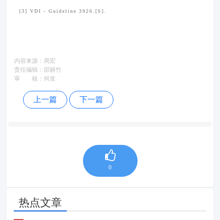
[3] VDI - Guideline 3926.[S].
[4] GB/T 24249 - 2009. 防静电洁净织物[S].
内容来源：
周宏
[5] FZ/T 80014 - 2012. 洁净室服装通用技术规范[S].
责任编辑：
邵丽竹
审 核：
何发
[6] FZ/T 80014 - 2024. 洁净室服装通用技术规范[S].
上一篇
下一篇
[7] GB 18401. 国家纺织产品基本安全技术规范[S].
[8] 药品生产质量管理规范[S].
0
[9] 洁净室服装 通用技术规范：4.3.1 条款[S].
热点文章