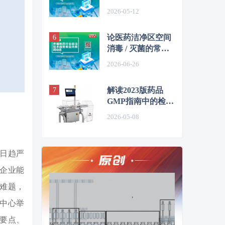
CDMO企业迎订单
2026-05-12
转移窗口期？
论医药洁净区空间
消毒 / 灭菌的常用
方法
2026-06-26
解读2023版药品
GMP指南中的检重
仪精度要求
2026-05-08
日趋严
企业能
难题，
展中心举
政要点、