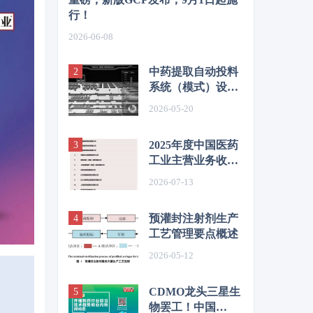
行！
2026-06-08
中药提取自动投料
系统（模式）设计
与应用——以华润
2026-05-20
三九和华润江中投
料系统为例
2025年度中国医药
工业主营业务收入
前100位企业发
2026-07-13
布！哪家企业上
榜？
预灌封注射剂生产
工艺管理要点概述
2026-05-12
CDMO龙头三星生
物罢工！中国