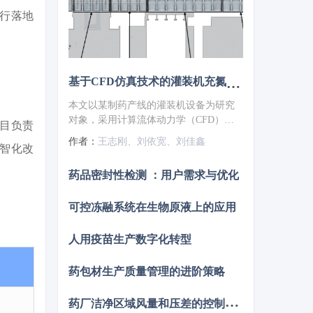
行落地
基于CFD仿真技术的灌装机充氮装置设计优化
本文以某制药产线的灌装机设备为研究
对象，采用计算流体动力学（CFD）仿
项目负责
真技术对充氮装置的充氮性能进行分
作者：
王志刚、刘依宽、刘佳鑫
智化改
析，并结合分析结果对氮幕结构进行了
优化设计。随后，针对优化方案进行性
药品密封性检测 ：用户需求与优化
能仿真验证，结果显示优化后的顶空残
氧量降低至0.252%。为了进一步验证优
可控冻融系统在生物原液上的应用
化方案的实际效果，将优化方案应用于
实际产线进行性能测试，测得的顶空残
氧量为0.68%，这一结果满足了小于1%
人用疫苗生产数字化转型
的要求，表明其充氮保护性能已达到国
际先进水平。
药包材生产质量管理的进阶策略
药
厂洁净区域风量和压差的控制策略