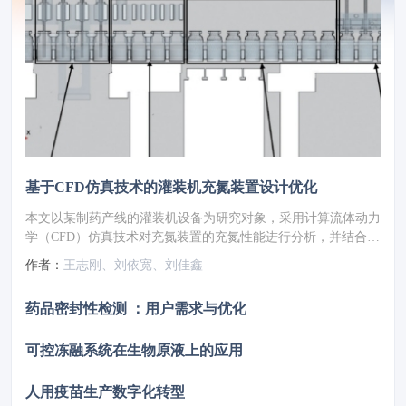
基于CFD仿真技术的灌装机充氮装置设计优化
本文以某制药产线的灌装机设备为研究对象，采用计算流体动力
学（CFD）仿真技术对充氮装置的充氮性能进行分析，并结合分
析结果对氮幕结构进行了优化设计。随后，针对优化方案进行性
作者：
王志刚、刘依宽、刘佳鑫
能仿真验证，结果显示优化后的顶空残氧量降低至0.252%。为
了进一步验证优化方案的实际效果，将优化方案应用于实际产线
药品密封性检测 ：用户需求与优化
进行性能测试，测得的顶空残氧量为0.68%，这一结果满足了小
于1%的要求，表明其充氮保护性能已达到国际先进水平。
可控冻融系统在生物原液上的应用
人用疫苗生产数字化转型