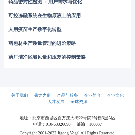
药品密封性检测 ：用户需求与优化
进行性能测试，测得的顶空残氧量为0.68%，这一结果满足了小
于1%的要求，表明其充氮保护性能已达到国际先进水平。
可控冻融系统在生物原液上的应用
人用疫苗生产数字化转型
药包材生产质量管理的进阶策略
药厂洁净区域风量和压差的控制策略
关于我们
弗戈之窗
产品与服务
企业简介
企业文化
人才发展
全球资源
地址：北京市西城区百万庄大街22号院2号楼3层A区
电话：010-63326090
邮编：100037
Copyright 2001-2022 Jigong Vogel All Rights Reserved.