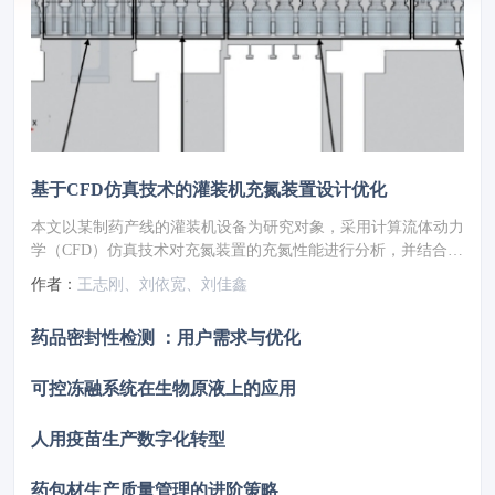
基于CFD仿真技术的灌装机充氮装置设计优化
本文以某制药产线的灌装机设备为研究对象，采用计算流体动力
学（CFD）仿真技术对充氮装置的充氮性能进行分析，并结合分
析结果对氮幕结构进行了优化设计。随后，针对优化方案进行性
作者：
王志刚、刘依宽、刘佳鑫
能仿真验证，结果显示优化后的顶空残氧量降低至0.252%。为
了进一步验证优化方案的实际效果，将优化方案应用于实际产线
药品密封性检测 ：用户需求与优化
进行性能测试，测得的顶空残氧量为0.68%，这一结果满足了小
于1%的要求，表明其充氮保护性能已达到国际先进水平。
可控冻融系统在生物原液上的应用
人用疫苗生产数字化转型
药包材生产质量管理的进阶策略