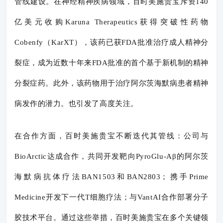
管线建设。在神经精神疾病领域，百时美施贵宝斥资140
亿美元收购Karuna Therapeutics获得突破性药物
Cobenfy（KarXT），该药已获FDA批准治疗成人精神分
裂症，成为近数十年来FDA批准的首个基于新机制的精神
分裂症药。此外，该药物用于治疗阿尔茨海默病患者精神
病发作的潜力。也引发了高度关注。
在合作方面，百时美施贵宝不断迭代其管线：公司与
BioArctic达成合作，共同开发靶向PyroGlu-Aβ的阿尔茨
海默病抗体疗法BAN1503和BAN2803；携手Prime
Medicine开发下一代T细胞疗法；与VantAI合作部署分子
胶技术平台。通过这些举措，百时美施贵宝在多个关键领