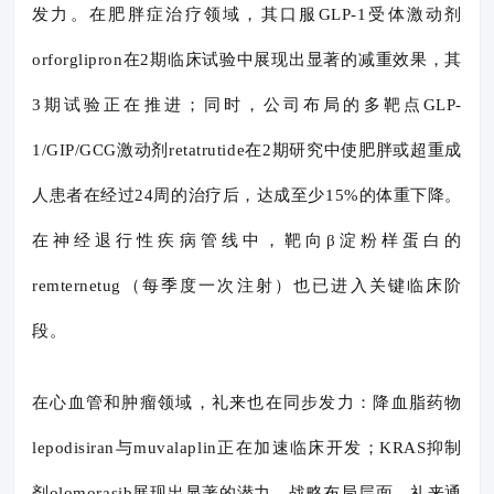
发力。在肥胖症治疗领域，其口服GLP-1受体激动剂
orforglipron在2期临床试验中展现出显著的减重效果，其
3期试验正在推进；同时，公司布局的多靶点GLP-
1/GIP/GCG激动剂retatrutide在2期研究中使肥胖或超重成
人患者在经过24周的治疗后，达成至少15%的体重下降。
在神经退行性疾病管线中，靶向β淀粉样蛋白的
remternetug（每季度一次注射）也已进入关键临床阶
段。
在心血管和肿瘤领域，礼来也在同步发力：降血脂药物
lepodisiran与muvalaplin正在加速临床开发；KRAS抑制
剂olomorasib展现出显著的潜力。战略布局层面，礼来通