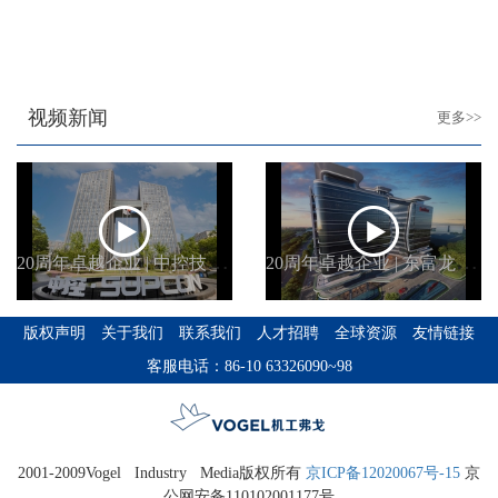
视频新闻
更多>>
2
0周年卓越企业 | 中控技术股份有限公司
2
0周年卓越企业 | 东富龙科技集团股份有限公司
版权声明
关于我们
联系我们
人才招聘
全球资源
友情链接
客服电话：86-10 63326090~98
2001-2009Vogel Industry Media版权所有
京ICP备12020067号-15
京
公网安备110102001177号