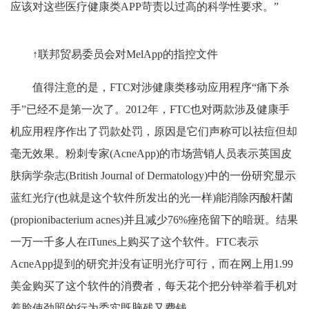
应该对这些医疗健康类APP苛责以过高的科学性要求。”
↑联邦贸易委员会对MelApp的指控文件
值得注意的是，FTC对涉健康类移动应用程序“痛下杀
手”已经不是第一次了。2012年，FTC也对两款涉及健康手
机应用程序作出了罚款处罚，原因是它们声称可以祛痘但却
毫无效果。粉刺专家(AcneApp)的市场营销人员表示英国皮
肤病学杂志(British Journal of Dermatology)中的一份研究显示
蓝红光疗(也就是这个软件所发出的光一样)能消除丙酸杆菌
(propionibacterium acnes)并且减少76%痤疮留下的暗斑。结果
一万一千多人在iTunes上购买了这个软件。FTC表示
AcneApp提到的研究并没有证明光疗可行，而在网上用1.99
美金购买了这个软件的消费者，每天花个把分钟举着手机对
着脸使劲照的行为委实既脑残又费钱。