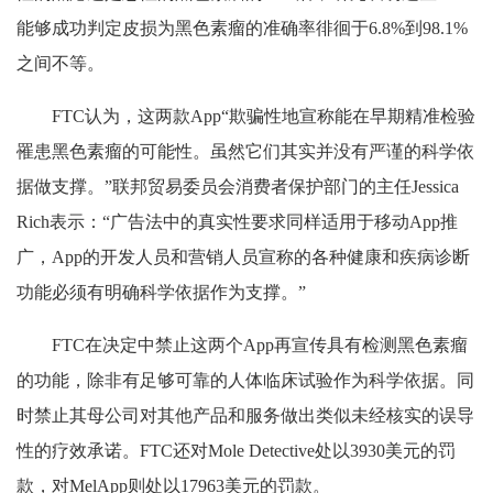
能够成功判定皮损为黑色素瘤的准确率徘徊于6.8%到98.1%
之间不等。
FTC认为，这两款App“欺骗性地宣称能在早期精准检验
罹患黑色素瘤的可能性。虽然它们其实并没有严谨的科学依
据做支撑。”联邦贸易委员会消费者保护部门的主任Jessica
Rich表示：“广告法中的真实性要求同样适用于移动App推
广，App的开发人员和营销人员宣称的各种健康和疾病诊断
功能必须有明确科学依据作为支撑。”
FTC在决定中禁止这两个App再宣传具有检测黑色素瘤
的功能，除非有足够可靠的人体临床试验作为科学依据。同
时禁止其母公司对其他产品和服务做出类似未经核实的误导
性的疗效承诺。FTC还对Mole Detective处以3930美元的罚
款，对MelApp则处以17963美元的罚款。