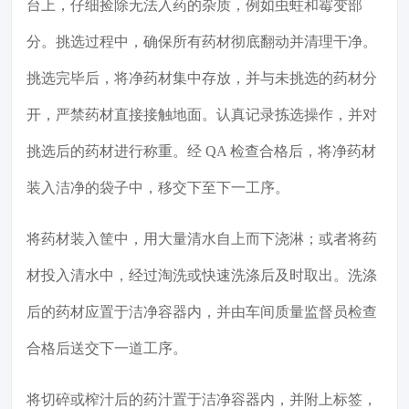
台上，仔细捡除无法入药的杂质，例如虫蛀和霉变部
分。挑选过程中，确保所有药材彻底翻动并清理干净。
挑选完毕后，将净药材集中存放，并与未挑选的药材分
开，严禁药材直接接触地面。认真记录拣选操作，并对
挑选后的药材进行称重。经 QA 检查合格后，将净药材
装入洁净的袋子中，移交下至下一工序。
将药材装入筐中，用大量清水自上而下浇淋；或者将药
材投入清水中，经过淘洗或快速洗涤后及时取出。洗涤
后的药材应置于洁净容器内，并由车间质量监督员检查
合格后送交下一道工序。
将切碎或榨汁后的药汁置于洁净容器内，并附上标签，