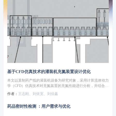
基于CFD仿真技术的灌装机充氮装置设计优化
本文以某制药产线的灌装机设备为研究对象，采用计算流体动力
学（CFD）仿真技术对充氮装置的充氮性能进行分析，并结合分
析结果对氮幕结构进行了优化设计。随后，针对优化方案进行性
作者：
王志刚、刘依宽、刘佳鑫
能仿真验证，结果显示优化后的顶空残氧量降低至0.252%。为
了进一步验证优化方案的实际效果，将优化方案应用于实际产线
药品密封性检测 ：用户需求与优化
进行性能测试，测得的顶空残氧量为0.68%，这一结果满足了小
于1%的要求，表明其充氮保护性能已达到国际先进水平。