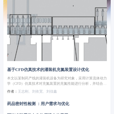
基于CFD仿真技术的灌装机充氮装置设计优化
本文以某制药产线的灌装机设备为研究对象，采用计算流体动力
学（CFD）仿真技术对充氮装置的充氮性能进行分析，并结合分
析结果对氮幕结构进行了优化设计。随后，针对优化方案进行性
作者：
王志刚、刘依宽、刘佳鑫
能仿真验证，结果显示优化后的顶空残氧量降低至0.252%。为
了进一步验证优化方案的实际效果，将优化方案应用于实际产线
药品密封性检测 ：用户需求与优化
进行性能测试，测得的顶空残氧量为0.68%，这一结果满足了小
于1%的要求，表明其充氮保护性能已达到国际先进水平。