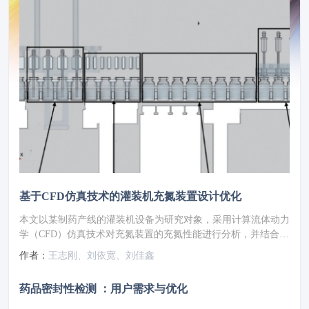
基于CFD仿真技术的灌装机充氮装置设计优化
本文以某制药产线的灌装机设备为研究对象，采用计算流体动力
学（CFD）仿真技术对充氮装置的充氮性能进行分析，并结合分
析结果对氮幕结构进行了优化设计。随后，针对优化方案进行性
作者：
王志刚、刘依宽、刘佳鑫
能仿真验证，结果显示优化后的顶空残氧量降低至0.252%。为
了进一步验证优化方案的实际效果，将优化方案应用于实际产线
药品密封性检测 ：用户需求与优化
进行性能测试，测得的顶空残氧量为0.68%，这一结果满足了小
于1%的要求，表明其充氮保护性能已达到国际先进水平。