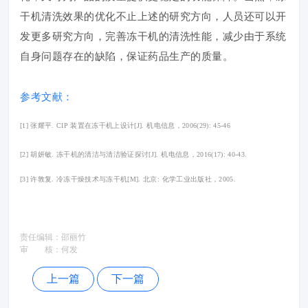
干机清洗效果的优化不止上述的研究方向，人员还可以开
发更多研究方向，完善冻干机的清洗性能，减少由于系统
自身问题存在的缺陷，保证药品生产的质量。
参考文献：
[1] 张耀平. CIP 装置在冻干机上设计[J]. 机电信息，2006(29): 45-46
[2] 胡妍敏. 冻干机的清洁与清洁验证探讨[J]. 机电信息，2016(17): 40-43.
[3] 许敦复. 冷冻干燥技术与冻干机[M]. 北京: 化学工业出版社，2005.
责任编辑：
邵丽竹
审 核：
何发
上一篇
下一篇