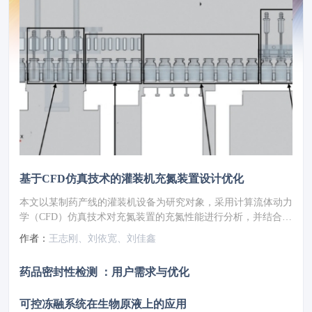
基于CFD仿真技术的灌装机充氮装置设计优化
本文以某制药产线的灌装机设备为研究对象，采用计算流体动力
学（CFD）仿真技术对充氮装置的充氮性能进行分析，并结合分
析结果对氮幕结构进行了优化设计。随后，针对优化方案进行性
作者：
王志刚、刘依宽、刘佳鑫
能仿真验证，结果显示优化后的顶空残氧量降低至0.252%。为
了进一步验证优化方案的实际效果，将优化方案应用于实际产线
药品密封性检测 ：用户需求与优化
进行性能测试，测得的顶空残氧量为0.68%，这一结果满足了小
于1%的要求，表明其充氮保护性能已达到国际先进水平。
可控冻融系统在生物原液上的应用